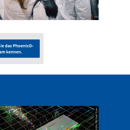
ie das PhoenixD-
am kennen.
© Raktim Haldar, Michael Kues