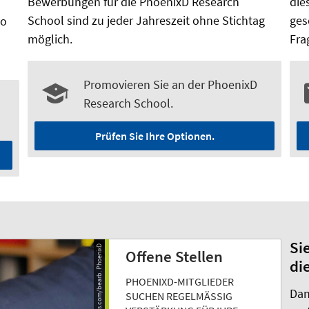
Bewerbungen für die PhoenixD Research
die
School sind zu jeder Jahreszeit ohne Stichtag
ges
wo
möglich.
Fra
Promovieren Sie an der PhoenixD
Research School.
Prüfen Sie Ihre Optionen.
Si
© Oleg Magni/Pexels.com/bearb. PhoenixD
Offene Stellen
di
PHOENIXD-MITGLIEDER
Dan
SUCHEN REGELMÄSSIG V