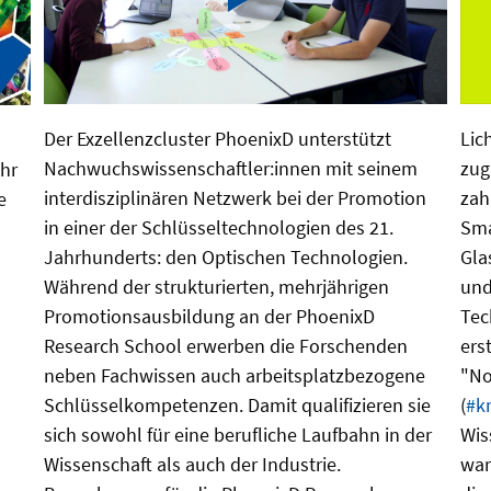
Der Exzellenzcluster PhoenixD unterstützt
Lich
Nachwuchswissenschaftler:innen mit seinem
zug
hr
interdisziplinären Netzwerk bei der Promotion
zah
e
in einer der Schlüsseltechnologien des 21.
Sma
Jahrhunderts: den Optischen Technologien.
Gla
Während der strukturierten, mehrjährigen
und
Promotionsausbildung an der PhoenixD
Tec
Research School erwerben die Forschenden
ers
neben Fachwissen auch arbeitsplatzbezogene
"No
Schlüsselkompetenzen. Damit qualifizieren sie
(
#k
sich sowohl für eine berufliche Laufbahn in der
Wis
Wissenschaft als auch der Industrie.
war