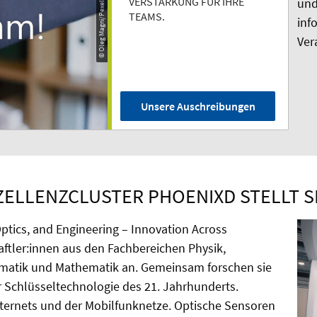
ERSTÄRKUNG FÜR IHRE T
un
EAMS.
inf
Ver
Unsere Auschreibungen
ZELLENZCLUSTER PHOENIXD STELLT S
ptics, and Engineering – Innovation Across
aftler:innen aus den Fachbereichen Physik,
rmatik und Mathematik an. Gemeinsam forschen sie
r Schlüsseltechnologie des 21. Jahrhunderts.
nternets und der Mobilfunknetze. Optische Sensoren