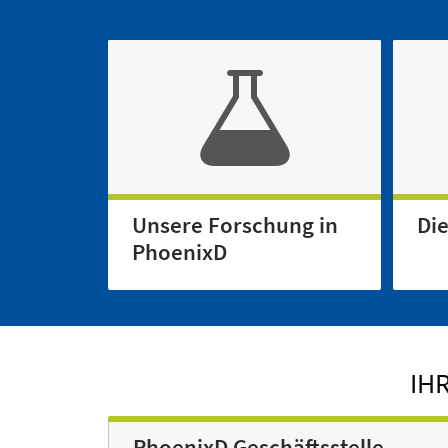
Unsere Forschung in
Di
PhoenixD
IH
PhoenixD Geschäftsstelle