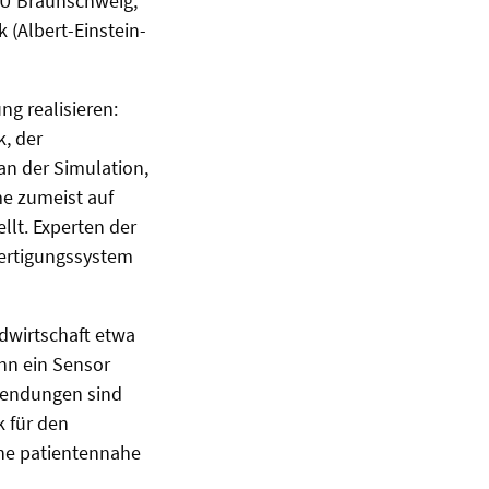
 TU Braunschweig,
 (Albert-Einstein-
ng realisieren:
k, der
an der Simulation,
e zumeist auf
ellt. Experten der
Fertigungssystem
dwirtschaft etwa
nn ein Sensor
nwendungen sind
k für den
ine patientennahe