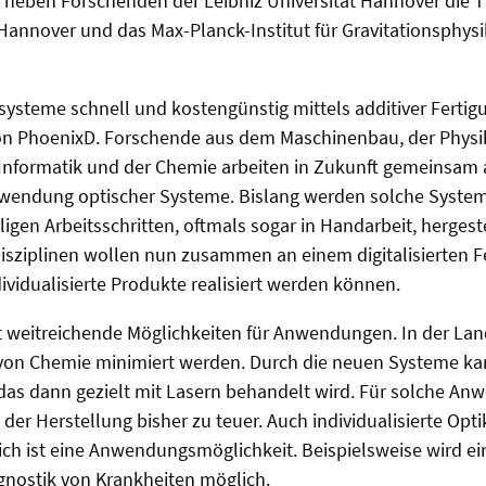
nd neben Forschenden der Leibniz Universität Hannover die
annover und das Max-Planck-Institut für Gravitationsphysik
systeme schnell und kostengünstig mittels additiver Fertigu
 von PhoenixD. Forschende aus dem Maschinenbau, der Physi
 Informatik und der Chemie arbeiten in Zukunft gemeinsam 
wendung optischer Systeme. Bislang werden solche System
iligen Arbeitsschritten, oftmals sogar in Handarbeit, hergest
Disziplinen wollen nun zusammen an einem digitalisierten 
dividualisierte Produkte realisiert werden können.
t weitreichende Möglichkeiten für Anwendungen. In der Lan
 von Chemie minimiert werden. Durch die neuen Systeme ka
das dann gezielt mit Lasern behandelt wird. Für solche A
 der Herstellung bisher zu teuer. Auch individualisierte Opti
ich ist eine Anwendungsmöglichkeit. Beispielsweise wird e
gnostik von Krankheiten möglich.