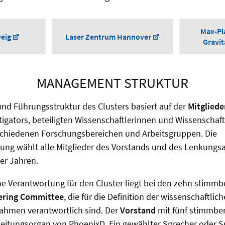
Max-Pla
eig
Laser Zentrum Hannover
Gravit
MANAGEMENT STRUKTUR
und Führungsstruktur des Clusters basiert auf der
Mitglied
estigators, beteiligten Wissenschaftlerinnen und Wissenschaf
rschiedenen Forschungsbereichen und Arbeitsgruppen. Die
ung wählt alle Mitglieder des Vorstands und des Lenkungs
ier Jahren.
he Verantwortung für den Cluster liegt bei den zehn stimmb
ering Committee
, die für die Definition der wissenschaftlic
ahmen verantwortlich sind. Der
Vorstand
mit fünf stimmber
 Leitungsorgan von PhoenixD. Ein gewählter Sprecher oder Sp