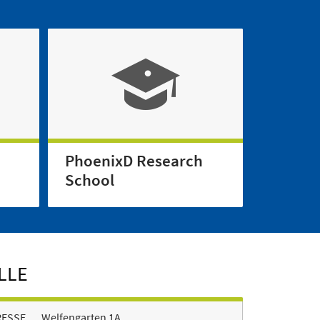
PhoenixD Research
School
LLE
RESSE
Welfengarten 1A