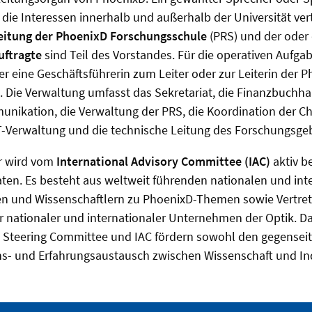
die Interessen innerhalb und außerhalb der Universität vertr
eitung der PhoenixD Forschungsschule
(PRS) und der oder 
uftragte
sind Teil des Vorstandes. Für die operativen Aufga
r eine Geschäftsführerin zum Leiter oder zur Leiterin der 
 Die Verwaltung umfasst das Sekretariat, die Finanzbuchha
ikation, die Verwaltung der PRS, die Koordination der Cha
IT-Verwaltung und die technische Leitung des Forschungsge
r wird vom
International Advisory Committee (IAC)
aktiv be
ten. Es besteht aus weltweit führenden nationalen und int
en und Wissenschaftlern zu PhoenixD-Themen sowie Vertre
r nationaler und internationaler Unternehmen der Optik. Da
as Steering Committee und IAC fördern sowohl den gegensei
ns- und Erfahrungsaustausch zwischen Wissenschaft und Ind