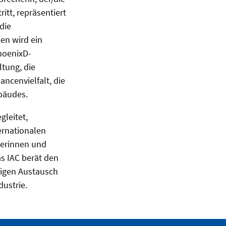
itt, repräsentiert
die
ben wird ein
PhoenixD-
ltung, die
ncenvielfalt, die
bäudes.
gleitet,
ernationalen
terinnen und
s IAC berät den
tigen Austausch
ustrie.