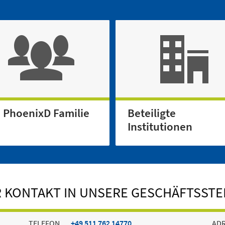
e PhoenixD Familie
Beteiligte
Institutionen
R KONTAKT IN UNSERE GESCHÄFTSSTE
TELEFON
+49 511 762 14770
AD