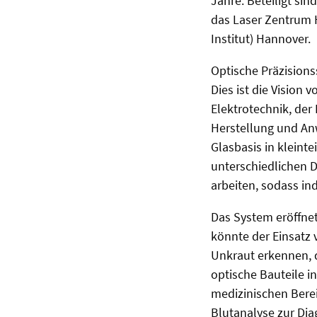
Jahre. Beteiligt si
das Laser Zentrum H
Institut) Hannover.
Optische Präzisions
Dies ist die Vision
Elektrotechnik, der
Herstellung und An
Glasbasis in kleinte
unterschiedlichen 
arbeiten, sodass in
Das System eröffne
könnte der Einsatz
Unkraut erkennen, 
optische Bauteile in
medizinischen Bere
Blutanalyse zur Dia