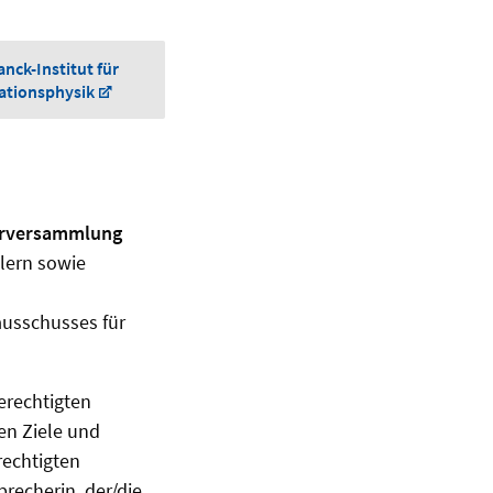
nck-Institut für
ationsphysik
erversammlung
tlern sowie
ausschusses für
erechtigten
hen Ziele und
echtigten
recherin, der/die