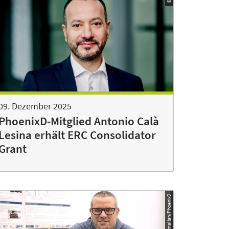
09. Dezember 2025
PhoenixD-Mitglied Antonio Calà
Lesina erhält ERC Consolidator
Grant
© Sonja Smalian/PhoenixD