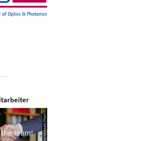
tarbeiter
© Oleg Magni/Pexels.com/bearb. PhoenixD