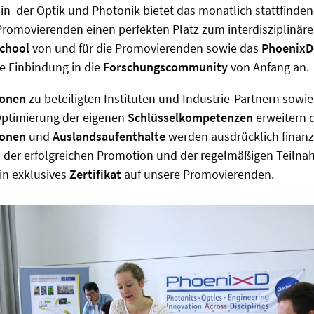
n der Optik und Photonik bietet das monatlich stattfinde
 Promovierenden einen perfekten Platz zum interdisziplinär
chool
von und für die Promovierenden sowie das
PhoenixD
ve Einbindung in die
Forschungscommunity
von Anfang an.
ionen
zu beteiligten Instituten und Industrie-Partnern sowie
Optimierung der eigenen
Schlüsselkompetenzen
erweitern 
ionen
und
Auslandsaufenthalte
werden ausdrücklich finanzi
h der erfolgreichen Promotion und der regelmäßigen Teiln
in exklusives
Zertifikat
auf unsere Promovierenden.