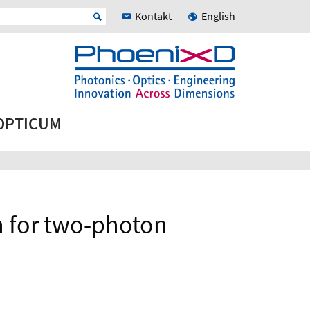
Kontakt
English
 OPTICUM
n for two-photon