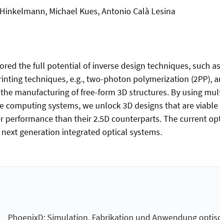
 Hinkelmann, Michael Kues, Antonio Calà Lesina
red the full potential of inverse design techniques, such as
inting techniques, e.g., two-photon polymerization (2PP), ar
w the manufacturing of free-form 3D structures. By using mul
e computing systems, we unlock 3D designs that are viable
performance than their 2.5D counterparts. The current optim
 next generation integrated optical systems.
PhoenixD: Simulation, Fabrikation und Anwendung optis