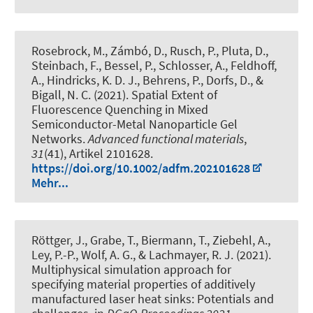
Rosebrock, M., Zámbó, D., Rusch, P., Pluta, D.,
Steinbach, F., Bessel, P., Schlosser, A.
, Feldhoff,
A.
, Hindricks, K. D. J., Behrens, P.
, Dorfs, D.
, &
Bigall, N. C.
(2021).
Spatial Extent of
Fluorescence Quenching in Mixed
Semiconductor-Metal Nanoparticle Gel
Networks
.
Advanced functional materials
,
31
(41), Artikel 2101628.
https://doi.org/10.1002/adfm.202101628
Mehr...
Röttger, J., Grabe, T., Biermann, T.
, Ziebehl, A.
,
Ley, P.-P., Wolf, A. G., & Lachmayer, R. J. (2021).
Multiphysical simulation approach for
specifying material properties of additively
manufactured laser heat sinks: Potentials and