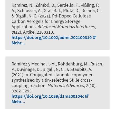
Ramirez, N., Zámbó, D., Sardella, F., Kißling, P.
A., Schlosser, A., Graf, R. T., Pluta, D., Deiana, C.
,
& Bigall, N. C.
(2021).
Pd-Doped Cellulose
Carbon Aerogels for Energy Storage
Applications
.
Advanced Materials Interfaces
,
8
(12), Artikel 2100310.
https://doi.org/10.1002/admi.202100310
Mehr...
Ramirez y Medina, I.-M., Rohdenburg, M., Rusch,
P., Duvinage, D.
, Bigall, N. C.
, & Staubitz, A.
(2021).
π-Conjugated stannole copolymers
synthesised by a tin-selective Stille cross-
coupling reaction
.
Materials Advances
,
2
(10),
3282-3293.
https://doi.org/10.1039/d1ma00104c
Mehr...