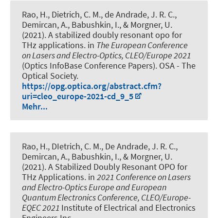
Rao, H., Dietrich, C. M., de Andrade, J. R. C.
,
Demircan, A.
, Babushkin, I.
, & Morgner, U.
(2021).
A stabilized doubly resonant opo for
THz applications
. in
The European Conference
on Lasers and Electro-Optics, CLEO/Europe 2021
(Optics InfoBase Conference Papers). OSA - The
Optical Society.
https://opg.optica.org/abstract.cfm?
uri=cleo_europe-2021-cd_9_5
Mehr...
Rao, H., DIetrich, C. M., De Andrade, J. R. C.
,
Demircan, A.
, Babushkin, I.
, & Morgner, U.
(2021).
A Stabilized Doubly Resonant OPO for
THz Applications
. in
2021 Conference on Lasers
and Electro-Optics Europe and European
Quantum Electronics Conference, CLEO/Europe-
EQEC 2021
Institute of Electrical and Electronics
Engineers Inc..