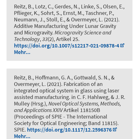
Reitz, B.
, Lotz, C.
, Gerdes, N., Linke, S., Olsen, E.,
Pflieger, K., Sohrt, S., Ernst, M., Taschner, P.,
Neumann, J., Stoll, E., & Overmeyer, L. (2021).
Additive Manufacturing Under Lunar Gravity
and Microgravity
.
Microgravity Science and
Technology
,
33
(2), Artikel 25.
https://doi.org/10.1007/s12217-021-09878-4
Mehr...
Reitz, B., Hoffmann, G. A., Gottwald, S. N., &
Overmeyer, L. (2021).
Fabrication of an
integrated optical system in glass using laser
assisted manufacturing
. in C. F. Hahlweg, & J. R.
Mulley (Hrsg.),
Novel Optical Systems, Methods,
and Applications XXIV
Artikel 118150B
(Proceedings of SPIE - The International
Society for Optical Engineering; Band 11815).
SPIE.
https://doi.org/10.1117/12.2596376
Mehr...