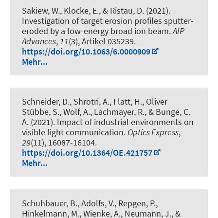
Sakiew, W., Klocke, E., & Ristau, D. (2021).
Investigation of target erosion profiles sputter-
eroded by a low-energy broad ion beam
.
AIP
Advances
,
11
(3), Artikel 035239.
https://doi.org/10.1063/6.0000909
Mehr...
Schneider, D., Shrotri, A., Flatt, H., Oliver
Stübbe, S., Wolf, A., Lachmayer, R., & Bunge, C.
A. (2021).
Impact of industrial environments on
visible light communication
.
Optics Express
,
29
(11), 16087-16104.
https://doi.org/10.1364/OE.421757
Mehr...
Schuhbauer, B., Adolfs, V., Repgen, P.,
Hinkelmann, M., Wienke, A., Neumann, J., &