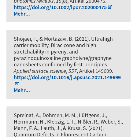
photonics reviews
,
15
(8), Artikel 2000475.
https://doi.org/10.1002/lpor.202000475
Mehr...
Shojaei, F., & Mortazavi, B. (2021).
Ultrahigh
carrier mobility, Dirac cone and high
stretchability in pyrenyl and
pyrazinoquinoxaline graphdiyne/graphyne
nanosheets confirmed by first-principles
.
Applied surface science
,
557
, Artikel 149699.
https://doi.org/10.1016/j.apsusc.2021.149699
Mehr...
Spreinat, A., Dohmen, M. M., Lüttgens, J.,
Herrmann, N., Klepzig, L. F., Nißler, R., Weber, S.,
Mann, F. A.
, Lauth, J.
, & Kruss, S. (2021).
Quantum Defects in Fluorescent Carbon