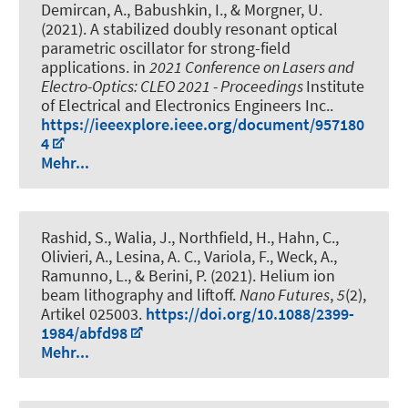
Demircan, A.
, Babushkin, I.
, & Morgner, U.
(2021).
A stabilized doubly resonant optical
parametric oscillator for strong-field
applications
. in
2021 Conference on Lasers and
Electro-Optics: CLEO 2021 - Proceedings
Institute
of Electrical and Electronics Engineers Inc..
https://ieeexplore.ieee.org/document/957180
4
Mehr...
Rashid, S., Walia, J., Northfield, H., Hahn, C.,
Olivieri, A.
, Lesina, A. C.
, Variola, F., Weck, A.,
Ramunno, L., & Berini, P. (2021).
Helium ion
beam lithography and liftoff
.
Nano Futures
,
5
(2),
Artikel 025003.
https://doi.org/10.1088/2399-
1984/abfd98
Mehr...