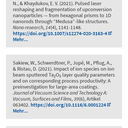
N., & Khaydukov, E. V. (2021).
Pulsed laser
reshaping and fragmentation of upconversion
nanoparticles — from hexagonal prisms to 1D
nanorods through “Medusa”-like structures
.
Nano research
,
14
(4), 1141-1148.
https://doi.org/10.1007/s12274-020-3163-4
Mehr...
Sakiew, W., Schwerdtner, P., Jupé, M., Pflug, A.,
& Ristau, D. (2021).
Impact of ion species on ion
beam sputtered Ta
O
layer quality parameters
2
5
and on corresponding process productivity: A
preinvestigation for large-area coatings
.
Journal of Vacuum Science and Technology A:
Vacuum, Surfaces and Films
,
39
(6), Artikel
063402.
https://doi.org/10.1116/6.0001224
Mehr...