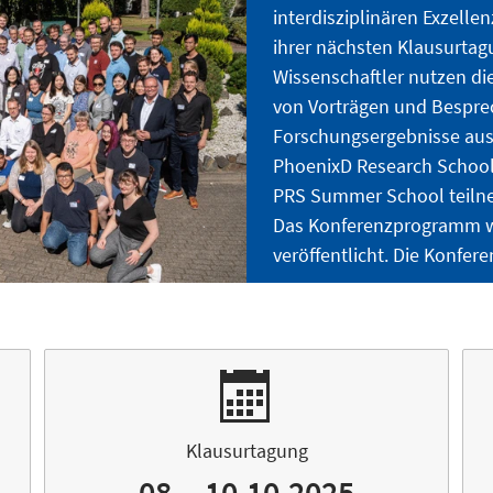
interdisziplinären Exzell
ihrer nächsten Klausurtag
Wissenschaftler nutzen die
von Vorträgen und Bespre
Forschungsergebnisse aus
PhoenixD Research School
PRS Summer School teiln
Das Konferenzprogramm wir
veröffentlicht. Die Konfer
Klausurtagung
08. - 10.10.2025