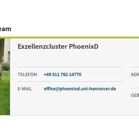
Team
Exzellenzcluster PhoenixD
TELEFON
+49 511 762 14770
AD
E-MAIL
office
phoenixd.uni-hannover.de
GE